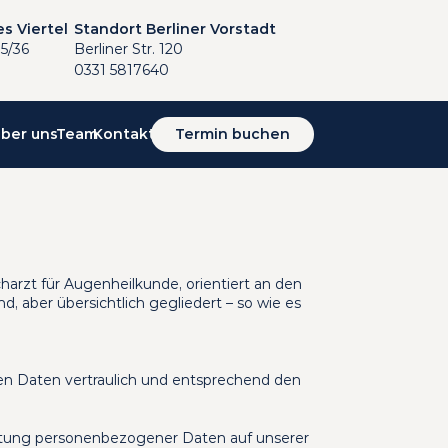
s Viertel
Standort Berliner Vorstadt
5/36
Berliner Str. 120
0331 5817640
ber uns
Team
Kontakt
Termin buchen
harzt für Augenheilkunde, orientiert an den 
, aber übersichtlich gegliedert – so wie es 
en Daten vertraulich und entsprechend den 
itung personenbezogener Daten auf unserer 