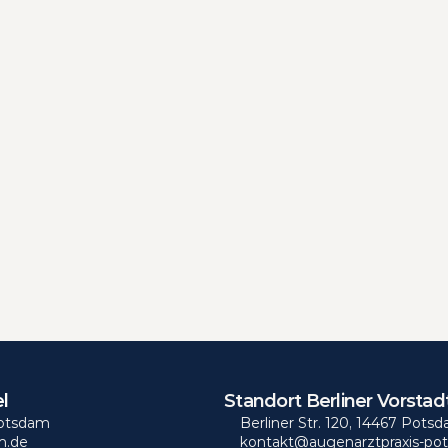
l
Standort Berliner Vorstad
Potsdam
Berliner Str. 120, 14467 Pots
m.de
kontakt@augenarztpraxis-po