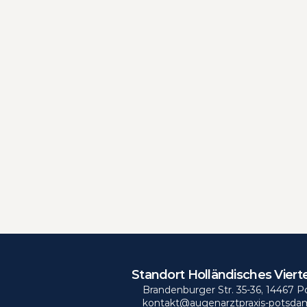
Standort Holländisches Vierte
Brandenburger Str. 35-36, 14467 
kontakt@augenarztpraxis-potsda